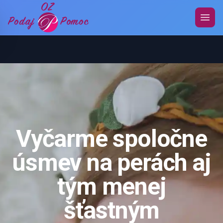
Mobi
Vyčarme spoločne
úsmev na perách aj
tým menej
šťastným