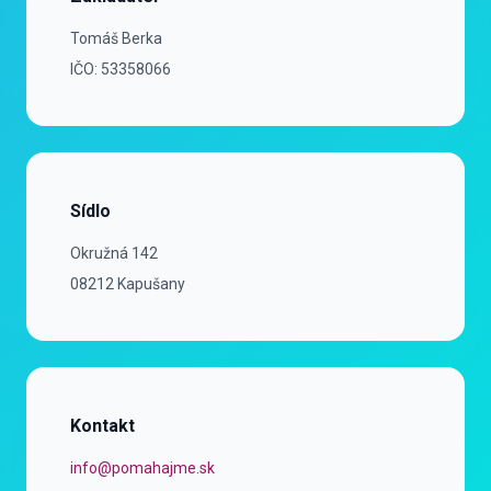
Zakladateľ
Tomáš Berka
IČO: 53358066
Sídlo
Ulica
Okružná 142
Mesto a PSČ
08212 Kapušany
Kontakt
Email
info@pomahajme.sk