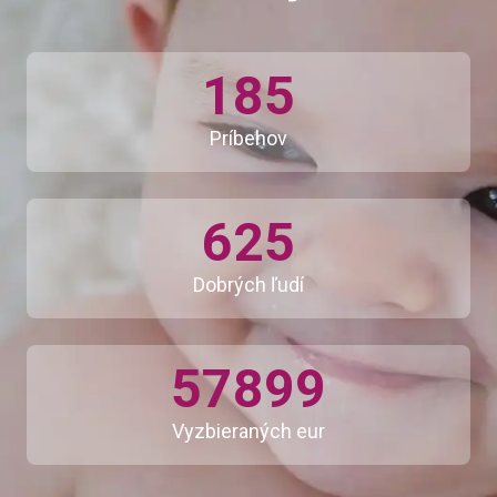
185
Príbehov
625
Dobrých ľudí
57899
Vyzbieraných eur