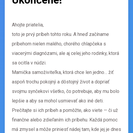
Ahojte priatelia,
toto je prvý príbeh tohto roku. A hneď začíname
príbehom nielen malého, chorého chlapčeka s
viacerými diagnózami, ale aj celej jeho rodinky, ktorá
sa ocitla v núdzi.
Mamička samoživiteľka, ktorá chce len jedno… žiť
aspoň trochu pokojný a dôstojný život a dopriať
svojmu synčekovi všetko, čo potrebuje, aby mu bolo
lepšie a aby sa mohol usmievať ako iné deti.
Prečítajte si ich príbeh a pomôžte, ako viete — či už
finančne alebo zdieľaním ich príbehu. Každá pomoc
má zmysel a môže priniesť nádej tam, kde jej je dnes