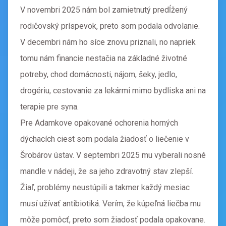
V novembri 2025 nám bol zamietnutý predĺžený
rodičovský príspevok, preto som podala odvolanie.
V decembri nám ho síce znovu priznali, no napriek
tomu nám financie nestačia na základné životné
potreby, chod domácnosti, nájom, šeky, jedlo,
drogériu, cestovanie za lekármi mimo bydliska ani na
terapie pre syna.
Pre Adamkove opakované ochorenia horných
dýchacích ciest som podala žiadosť o liečenie v
Šrobárov ústav. V septembri 2025 mu vyberali nosné
mandle v nádeji, že sa jeho zdravotný stav zlepší.
Žiaľ, problémy neustúpili a takmer každý mesiac
musí užívať antibiotiká. Verím, že kúpeľná liečba mu
môže pomôcť, preto som žiadosť podala opakovane.