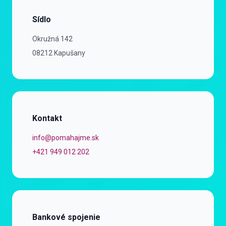
Sídlo
Ulica
Okružná 142
Mesto a PSČ
08212 Kapušany
Kontakt
Email
info@pomahajme.sk
Telefónny kontakt
+421 949 012 202
Bankové spojenie