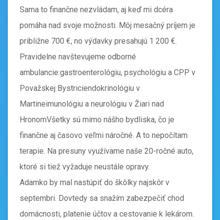
Sama to finančne nezvládam, aj keď mi dcéra
pomáha nad svoje možnosti. Môj mesačný príjem je
približne 700 €, no výdavky presahujú 1 200 €.
Pravidelne navštevujeme odborné
ambulancie:gastroenterológiu, psychológiu a CPP v
Považskej Bystriciendokrinológiu v
Martineimunológiu a neurológiu v Žiari nad
HronomVšetky sú mimo nášho bydliska, čo je
finančne aj časovo veľmi náročné. A to nepočítam
terapie. Na presuny využívame naše 20-ročné auto,
ktoré si tiež vyžaduje neustále opravy.
Adamko by mal nastúpiť do škôlky najskôr v
septembri. Dovtedy sa snažím zabezpečiť chod
domácnosti, platenie účtov a cestovanie k lekárom.