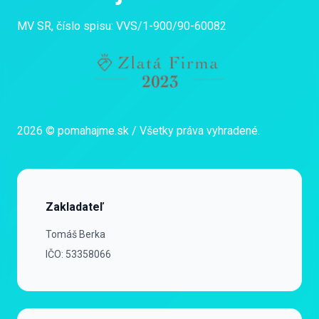
MV SR, číslo spisu: VVS/1-900/90-60082
2026 © pomahajme.sk / Všetky práva vyhradené.
Zakladateľ
Zakladateľ
Tomáš Berka
IČO: 53358066