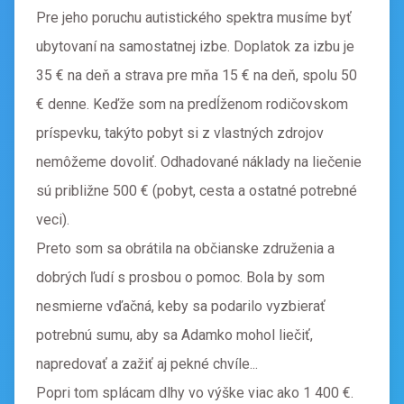
Pre jeho poruchu autistického spektra musíme byť
ubytovaní na samostatnej izbe. Doplatok za izbu je
35 € na deň a strava pre mňa 15 € na deň, spolu 50
€ denne. Keďže som na predĺženom rodičovskom
príspevku, takýto pobyt si z vlastných zdrojov
nemôžeme dovoliť. Odhadované náklady na liečenie
sú približne 500 € (pobyt, cesta a ostatné potrebné
veci).
Preto som sa obrátila na občianske združenia a
dobrých ľudí s prosbou o pomoc. Bola by som
nesmierne vďačná, keby sa podarilo vyzbierať
potrebnú sumu, aby sa Adamko mohol liečiť,
napredovať a zažiť aj pekné chvíle...
Popri tom splácam dlhy vo výške viac ako 1 400 €.